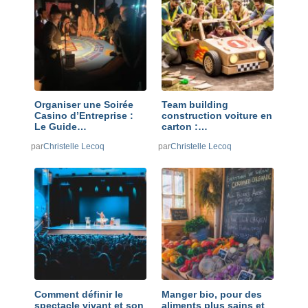
Organiser une Soirée
Team building
Casino d’Entreprise :
construction voiture en
Le Guide…
carton :…
par
Christelle Lecoq
par
Christelle Lecoq
Comment définir le
Manger bio, pour des
spectacle vivant et son
aliments plus sains et