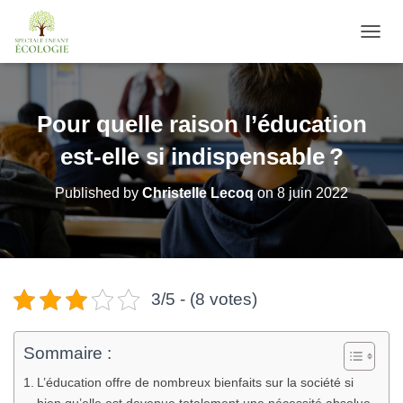
O
U
V
R
I
Pour quelle raison l’éducation
R
/
est-elle si indispensable ?
F
E
Published by
Christelle Lecoq
on
8 juin 2022
R
M
E
R
L
A
3/5 - (8 votes)
N
A
V
Sommaire :
I
G
L’éducation offre de nombreux bienfaits sur la société si
A