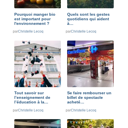
Pourquoi manger bio
Quels sont les gestes
est important pour
quotidiens qui aident
l'environnement ?
à…
par
Christelle Lecoq
par
Christelle Lecoq
Tout savoir sur
Se faire rembourser un
l’enseignement de
billet de spectacle
l’éducation à la…
acheté…
par
Christelle Lecoq
par
Christelle Lecoq