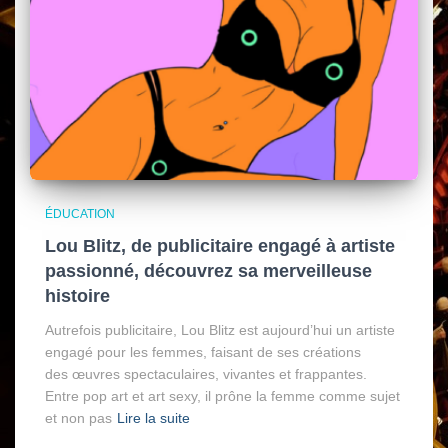
ÉDUCATION
Lou Blitz, de publicitaire engagé à artiste
passionné, découvrez sa merveilleuse
histoire
Autrefois publicitaire, Lou Blitz est aujourd’hui un artiste
engagé pour les femmes, faisant de ses créations
des œuvres spectaculaires, vivantes et frappantes.
Entre pop art et art sexy, il prône la femme comme sujet
et non pas
Lire la suite